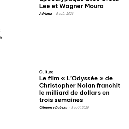
Lee et Wagner Moura
Adriana
-
8 août 2026
t
e
Culture
Le film « L’Odyssée » de
Christopher Nolan franchit
le milliard de dollars en
trois semaines
Clémence Dubeau
-
8 août 2026