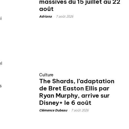
massives du 15 juillet au 22
août
Adriana
-
7 août 2026
i
el
Culture
The Shards, l’adaptation
s
de Bret Easton Ellis par
Ryan Murphy, arrive sur
Disney+ le 6 août
Clémence Dubeau
-
7 août 2026