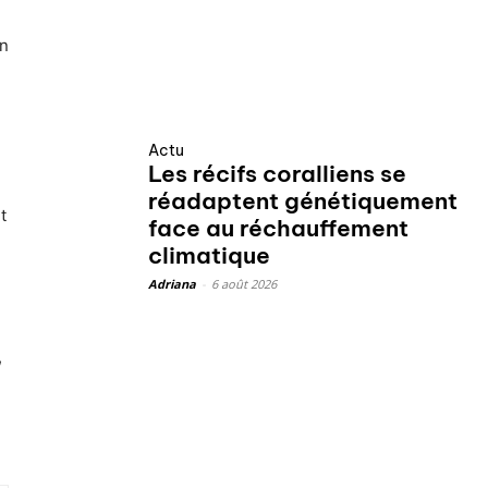
on
Actu
Les récifs coralliens se
réadaptent génétiquement
t
face au réchauffement
climatique
Adriana
-
6 août 2026
,